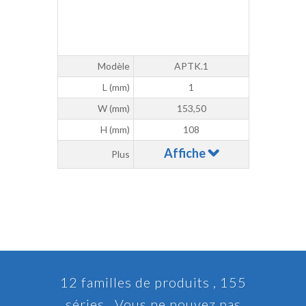
Modèle
APTK.1
L (mm)
1
W (mm)
153,50
H (mm)
108
Affiche
Plus
12 familles de produits , 155
séries . Vous ne pouvez pas