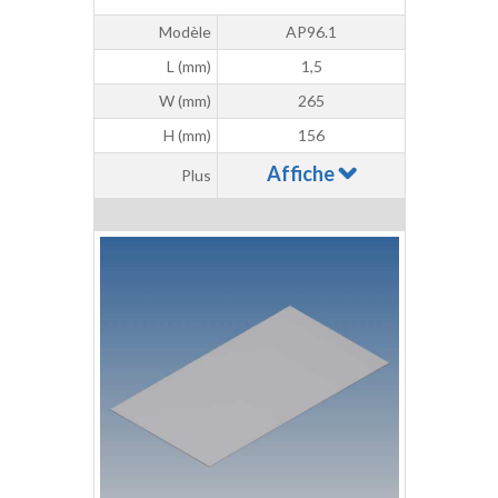
Modèle
AP96.1
L (mm)
1,5
W (mm)
265
H (mm)
156
Affiche
Plus