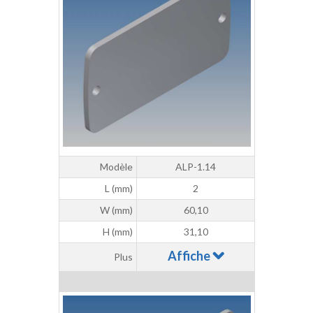
Modèle
ALP-1.14
L (mm)
2
W (mm)
60,10
H (mm)
31,10
Affiche
Plus