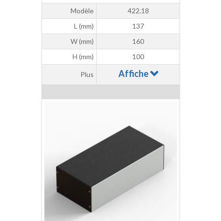
Modèle
422.18
L (mm)
137
W (mm)
160
H (mm)
100
Affiche
Plus