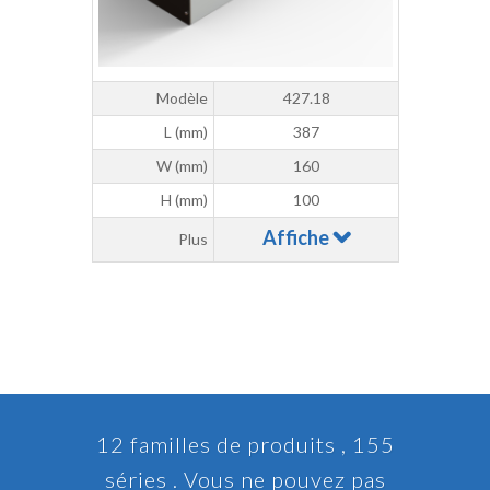
Modèle
427.18
L (mm)
387
W (mm)
160
H (mm)
100
Affiche
Plus
12 familles de produits , 155
séries . Vous ne pouvez pas