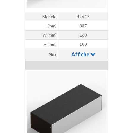
Modèle
426.18
L (mm)
337
W (mm)
160
H (mm)
100
Affiche
Plus