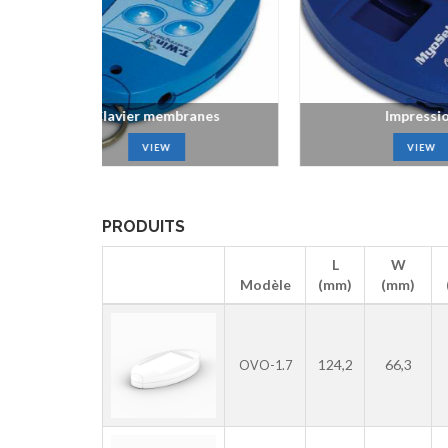
 membranes
Impression
VIEW
VIEW
PRODUITS
L
W
Modèle
(mm)
(mm)
124,2
66,3
OVO-1.7