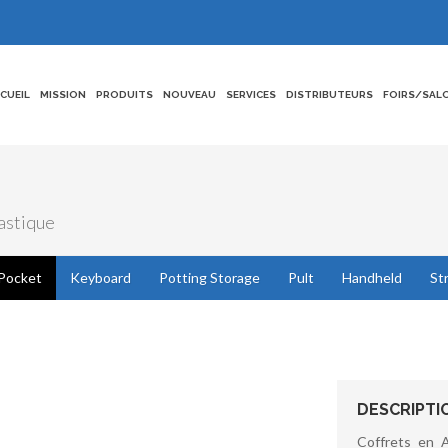
CCUEIL
MISSION
PRODUITS
NOUVEAU
SERVICES
DISTRIBUTEURS
FOIRS/SAL
lastique
Pocket
Keyboard
Potting Storage
Pult
Handheld
St
DESCRIPTI
Coffrets en 