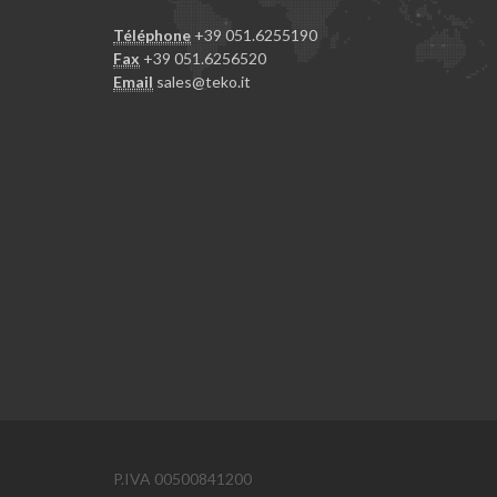
Téléphone
+39 051.6255190
Fax
+39 051.6256520
Email
sales@teko.it
P.IVA 00500841200