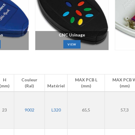
CNC Usinage
VIEW
H
Couleur
MAX PCB L
MAX PCB 
(mm)
(Ral)
Matériel
(mm)
(mm)
23
9002
L320
65,5
57,3