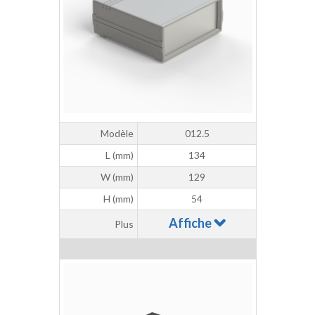
Modèle
012.5
L (mm)
134
W (mm)
129
H (mm)
54
Affiche
Plus