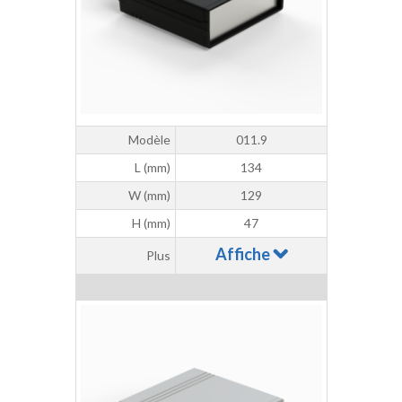
Modèle
011.9
L (mm)
134
W (mm)
129
H (mm)
47
Affiche
Plus