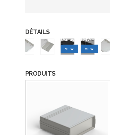
DÉTAILS
Blindage
CNC
Blindage
EMV/HF
Usinage
EMV/HF
VIEW
VIEW
VIEW
PRODUITS