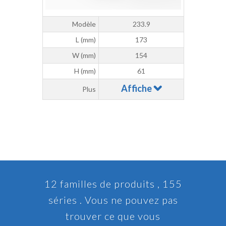
Modèle
233.9
L (mm)
173
W (mm)
154
H (mm)
61
Affiche
Plus
12 familles de produits , 155
séries . Vous ne pouvez pas
trouver ce que vous