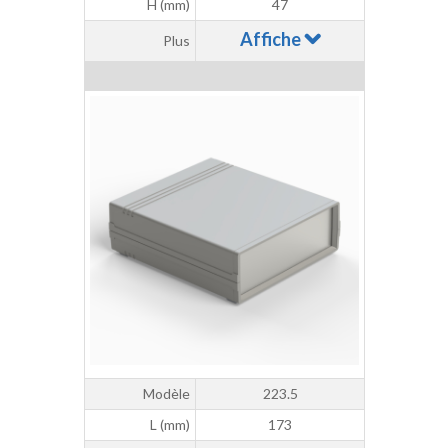
H (mm)
47
Affiche
Plus
Modèle
223.5
L (mm)
173