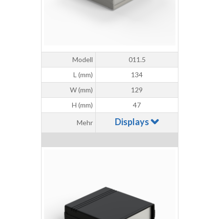
Modell
011.5
L (mm)
134
W (mm)
129
H (mm)
47
Displays
Mehr