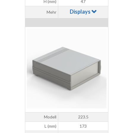
H (mm)
47
Displays
Mehr
Modell
223.5
L (mm)
173