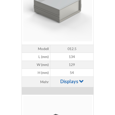
Modell
012.5
L (mm)
134
W (mm)
129
H (mm)
54
Displays
Mehr