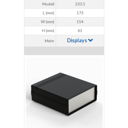
Modell
233.5
L (mm)
173
W (mm)
154
H (mm)
61
Displays
Mehr