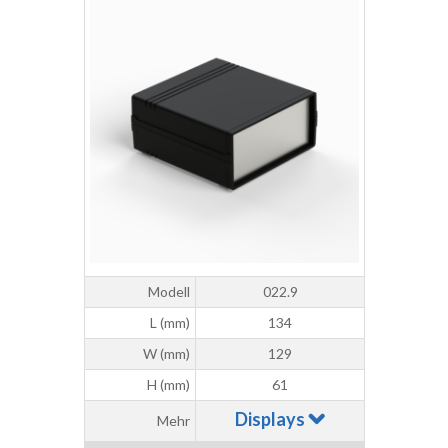
Modell
022.9
L (mm)
134
W (mm)
129
H (mm)
61
Displays
Mehr