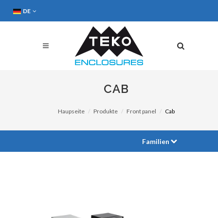
DE
CAB
Haupseite
Produkte
Front panel
Cab
Familien