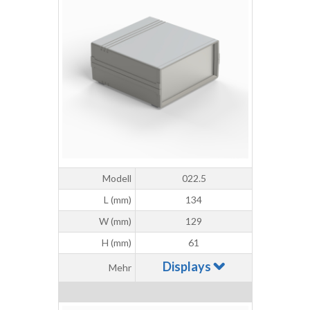
Modell
022.5
L (mm)
134
W (mm)
129
H (mm)
61
Displays
Mehr