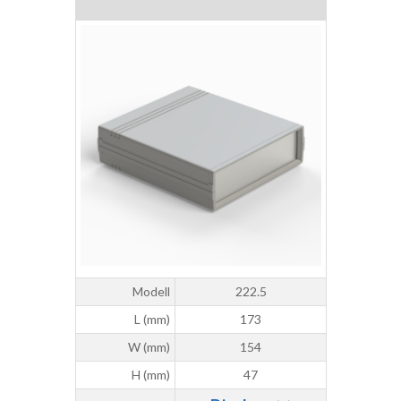
Modell
222.5
L (mm)
173
W (mm)
154
H (mm)
47