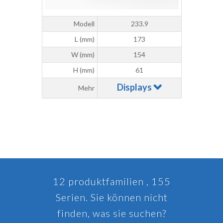
Modell
233.9
L (mm)
173
W (mm)
154
H (mm)
61
Displays
Mehr
12 produktfamilien , 155
Serien. Sie können nicht
finden, was sie suchen?