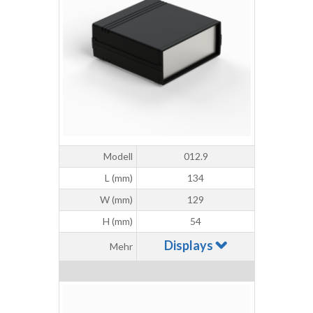
Modell
012.9
L (mm)
134
W (mm)
129
H (mm)
54
Displays
Mehr