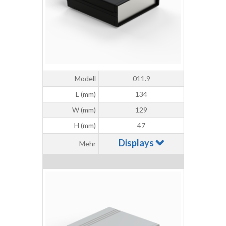
Modell
011.9
L (mm)
134
W (mm)
129
H (mm)
47
Displays
Mehr