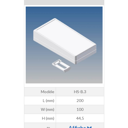
Modèle
HS-B.3
L (mm)
200
W (mm)
100
H (mm)
44,5