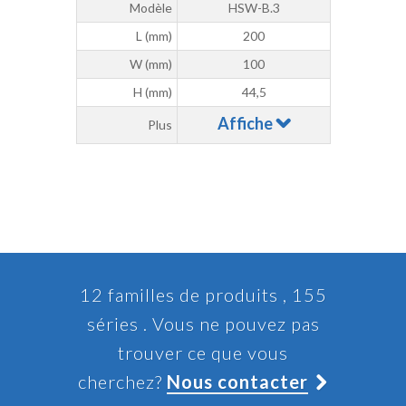
Modèle
HSW-B.3
L (mm)
200
W (mm)
100
H (mm)
44,5
Affiche
Plus
12 familles de produits , 155
séries . Vous ne pouvez pas
trouver ce que vous
cherchez?
Nous contacter