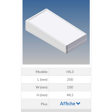
Modèle
HS.3
L (mm)
200
W (mm)
100
H (mm)
44,5
Affiche
Plus