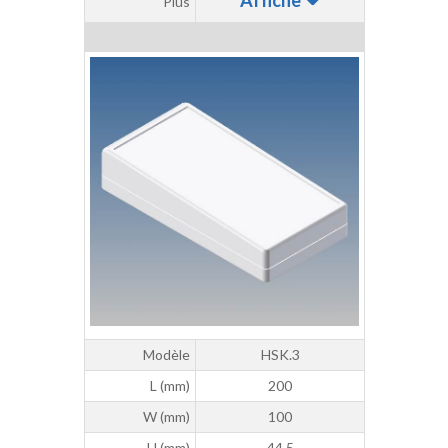
Affiche
Plus
Modèle
HSK.3
L (mm)
200
W (mm)
100
H (mm)
44,5