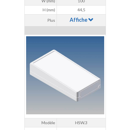
W (mm)
100
H (mm)
44,5
Affiche
Plus
Modèle
HSW.3