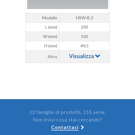
Modello
HSW-B.3
L (mm)
200
W (mm)
100
H (mm)
44,5
Visualizza
Altro
12 famiglie di prodotti, 155 serie.
Non trovi cosa stai cercando?
Contattaci