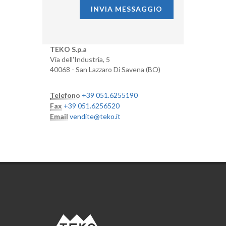
INVIA MESSAGGIO
TEKO S.p.a
Via dell'Industria, 5
40068 - San Lazzaro Di Savena (BO)
Telefono
+39 051.6255190
Fax
+39 051.6256520
Email
vendite@teko.it