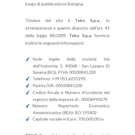
luogo di pubblicazione Bologna.
Titolare del sito è
Teko S.p.a.
. In
ottemperanza a quanto disposto dall'art. 42
della legge 88/2009,
Teko S.p.a.
fornisce
inoltre le seguenti informazioni:
Sede legale della società: Via
dell'Industria, 5, 40068 - San Lazzaro Di
Savena (BO), P.IVA 00500841200
Telefono: +39 051.6255190
Partita IVA: 00500841200
Codice fiscale e Numero d'iscrizione del
registro delle imprese di : 00306990379
Numero Repertorio Economico
Amministrativo (REA): BO 195802
Capitale sociale in Euro: 700.000,00 i.v.