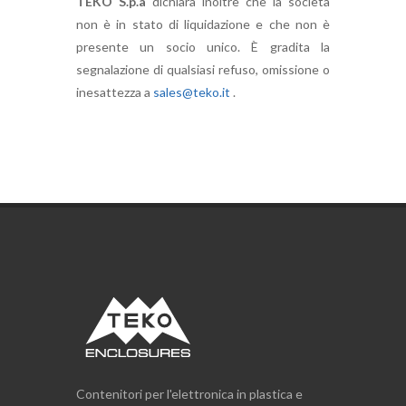
TEKO S.p.a
dichiara inoltre che la società
non è in stato di liquidazione e che non è
presente un socio unico. È gradita la
segnalazione di qualsiasi refuso, omissione o
inesattezza a
sales@teko.it
.
Contenitori per l'elettronica in plastica e