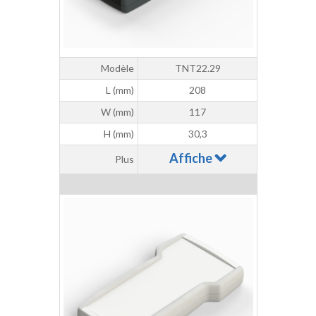
Modèle
TNT22.29
L (mm)
208
W (mm)
117
H (mm)
30,3
Affiche
Plus