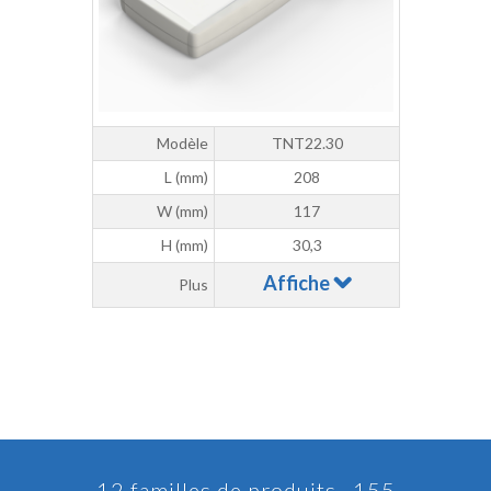
Modèle
TNT22.30
L (mm)
208
W (mm)
117
H (mm)
30,3
Affiche
Plus
12 familles de produits , 155