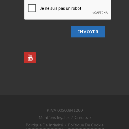
ENVOYER
P.IVA 00500841200
Mentions légales
/
Crédits
/
Politique De Intimité
/
Politique De Cookie