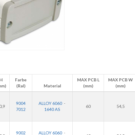
H
Farbe
MAX PCB L
MAX PCB W
mm)
(Ral)
Material
(mm)
(mm)
9004
ALLOY 6060
-
0,9
60
54,5
7012
1640 AS
9002
ALLOY 6060
-