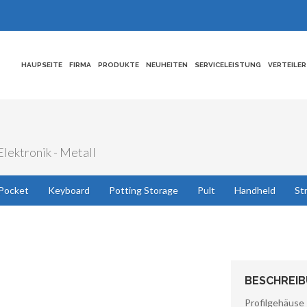
HAUPSEITE
FIRMA
PRODUKTE
NEUHEITEN
SERVICELEISTUNG
VERTEILER
lektronik - Metall
Pocket
Keyboard
Potting Storage
Pult
Handheld
St
BESCHREI
Profilgehäus