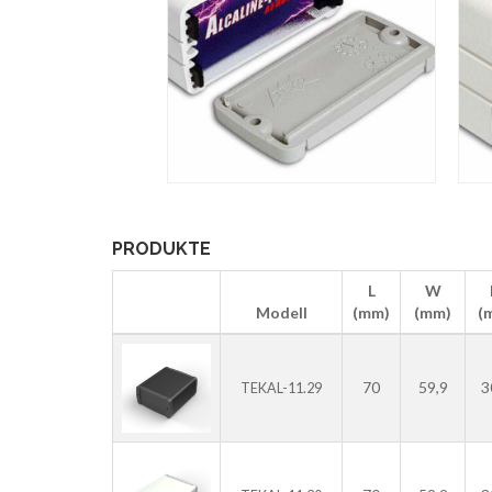
PRODUKTE
L
W
Modell
(mm)
(mm)
(
70
59,9
3
TEKAL-11.29