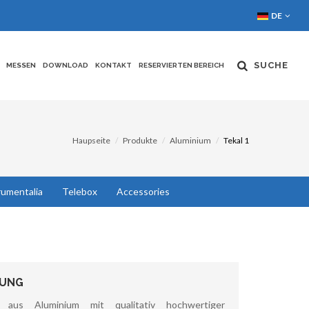
DE
SUCHE
MESSEN
DOWNLOAD
KONTAKT
RESERVIERTEN BEREICH
Haupseite
Produkte
Aluminium
Tekal 1
rumentalia
Telebox
Accessories
BUNG
e aus Aluminium mit qualitativ hochwertiger