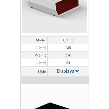
Modell
D-13.5
L (mm)
135
W (mm)
150
H (mm)
54
Displays
Mehr