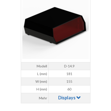
Modell
D-14.9
L (mm)
181
W (mm)
155
H (mm)
60
Displays
Mehr