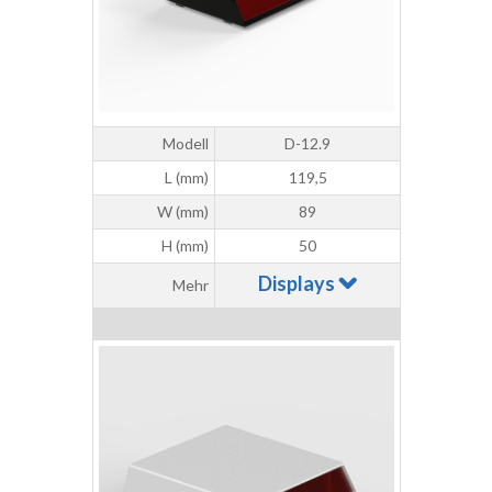
Modell
D-12.9
L (mm)
119,5
W (mm)
89
H (mm)
50
Displays
Mehr