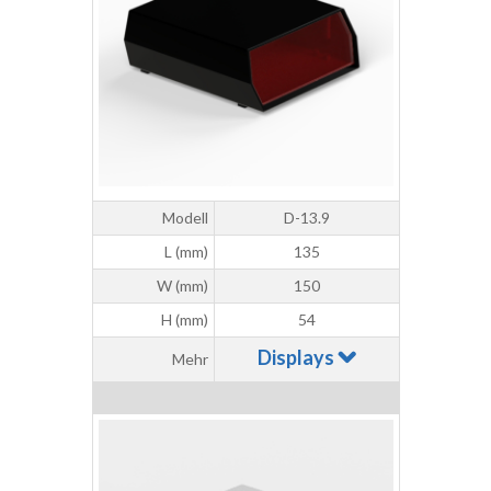
Modell
D-13.9
L (mm)
135
W (mm)
150
H (mm)
54
Displays
Mehr