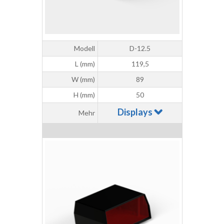
Modell
D-12.5
L (mm)
119,5
W (mm)
89
H (mm)
50
Displays
Mehr