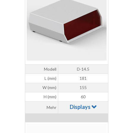
Modell
D-14.5
L (mm)
181
W (mm)
155
H (mm)
60
Displays
Mehr