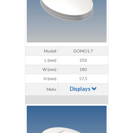
Modell
DOMO1.7
L (mm)
250
W (mm)
180
H (mm)
57,5
Displays
Mehr