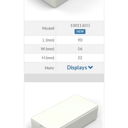
10011.BIO
Modell
NEW
L (mm)
90
W (mm)
56
H (mm)
22
Displays
Mehr