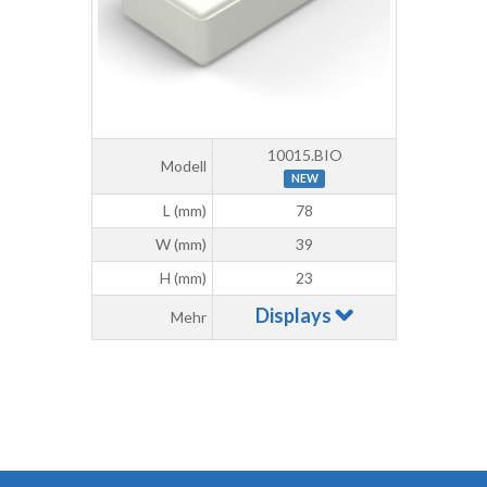
10015.BIO
Modell
NEW
L (mm)
78
W (mm)
39
H (mm)
23
Displays
Mehr