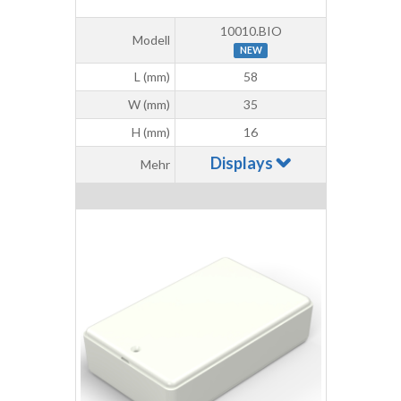
10010.BIO
Modell
NEW
L (mm)
58
W (mm)
35
H (mm)
16
Displays
Mehr