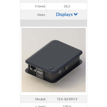
H (mm)
26,5
Displays
Mehr
Modell
TEK-BERRY.9
L (mm)
100,6