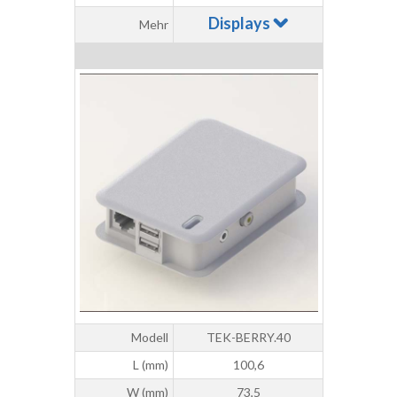
Displays
Mehr
Modell
TEK-BERRY.40
L (mm)
100,6
W (mm)
73,5