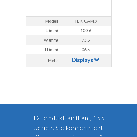
Modell
TEK-CAM.9
L (mm)
100,6
W (mm)
73,5
H (mm)
36,5
Displays
Mehr
12 produktfamilien , 155
Serien. Sie können nicht