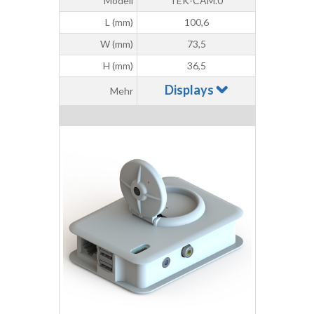
Modell
TEK-CAM.0
L (mm)
100,6
W (mm)
73,5
H (mm)
36,5
Displays
Mehr