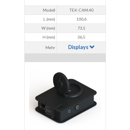
Modell
TEK-CAM.40
L (mm)
100,6
W (mm)
73,5
H (mm)
36,5
Displays
Mehr