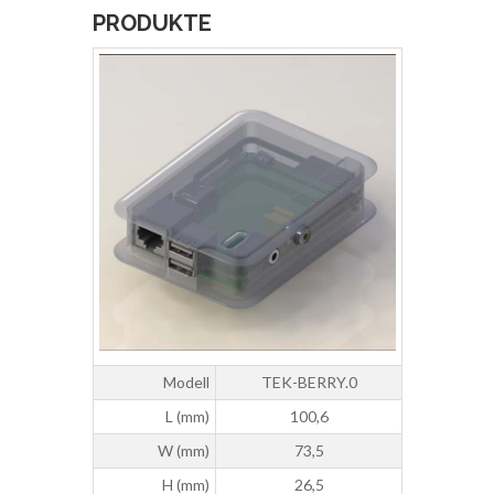
PRODUKTE
Modell
TEK-BERRY.0
L (mm)
100,6
W (mm)
73,5
H (mm)
26,5