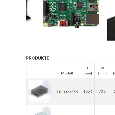
PRODUKTE
L
W
Modell
(mm)
(mm)
100,6
73,5
TEK-BERRY+.0