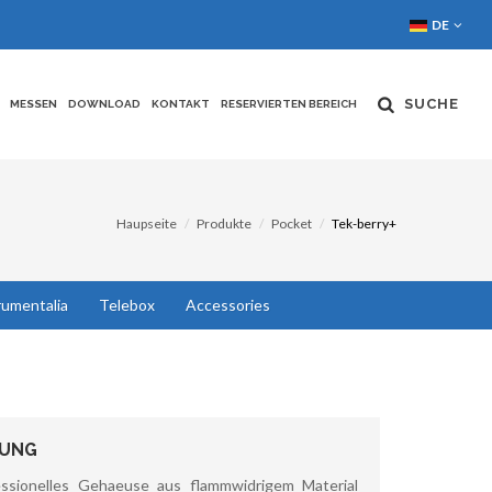
DE
SUCHE
MESSEN
DOWNLOAD
KONTAKT
RESERVIERTEN BEREICH
Haupseite
Produkte
Pocket
Tek-berry+
rumentalia
Telebox
Accessories
BUNG
ssionelles Gehaeuse aus flammwidrigem Material