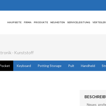
HAUPSEITE
FIRMA
PRODUKTE
NEUHEITEN
SERVICELEISTUNG
VERTEILER
tronik - Kunststoff
Pocket
Keyboard
Potting Storage
Pult
Handheld
St
BESCHREI
Neues profe