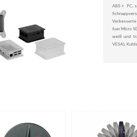
ABS + PC, sp
Schnappvers
Verbesserte
fuer Micro SD
weiß und tr
VESA), Kuhl