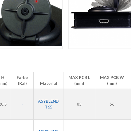
H
Farbe
MAX PCB L
MAX PCB W
(mm)
(Ral)
Material
(mm)
(mm)
ASYBLEND
28,5
-
85
56
T65