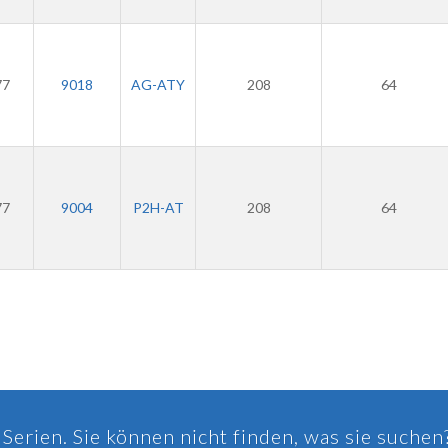
77
9018
AG-ATY
208
64
77
9004
P2H-AT
208
64
Serien. Sie können nicht finden, was sie suchen