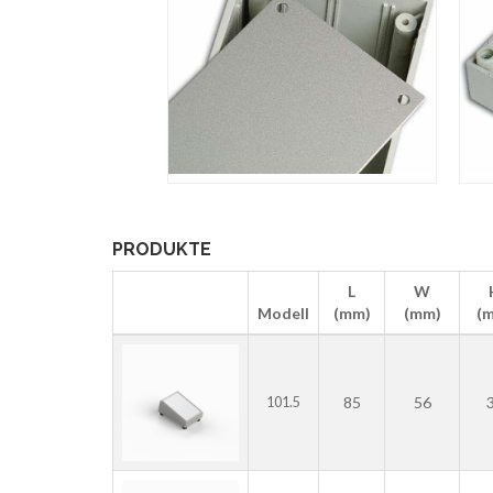
PRODUKTE
L
W
Modell
(mm)
(mm)
(
85
56
101.5