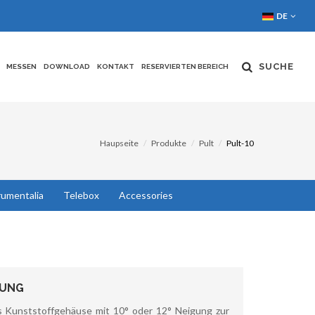
DE
SUCHE
MESSEN
DOWNLOAD
KONTAKT
RESERVIERTEN BEREICH
Haupseite
Produkte
Pult
Pult-10
rumentalia
Telebox
Accessories
BUNG
s Kunststoffgehäuse mit 10° oder 12° Neigung zur