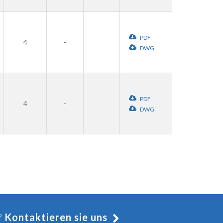
PDF
4
-
DWG
PDF
4
-
DWG
?
Kontaktieren sie uns