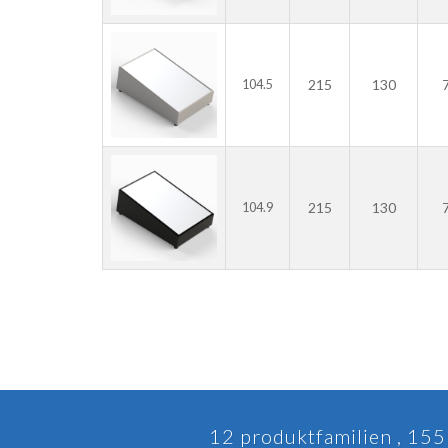
215
130
104.5
215
130
104.9
12 produktfamilien , 155 