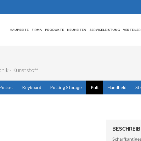
HAUPSEITE
FIRMA
PRODUKTE
NEUHEITEN
SERVICELEISTUNG
VERTEILER
nik - Kunststoff
Pocket
Keyboard
Potting Storage
Pult
Handheld
St
BESCHREI
Scharfkantige