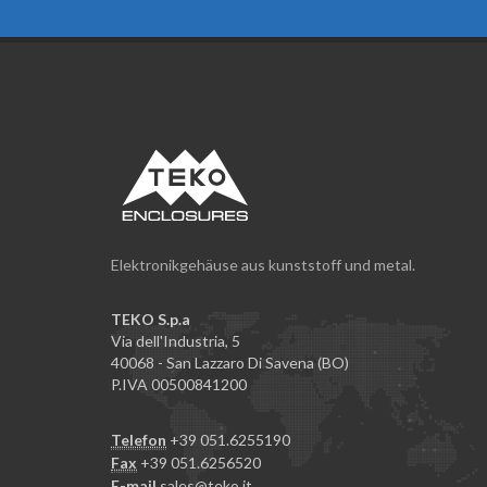
Elektronikgehäuse aus kunststoff und metal.
TEKO S.p.a
Via dell'Industria, 5
40068 - San Lazzaro Di Savena (BO)
P.IVA 00500841200
Telefon
+39 051.6255190
Fax
+39 051.6256520
E-mail
sales@teko.it