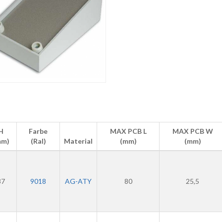
H
Farbe
MAX PCB L
MAX PCB W
mm)
(Ral)
Material
(mm)
(mm)
37
9018
AG-ATY
80
25,5