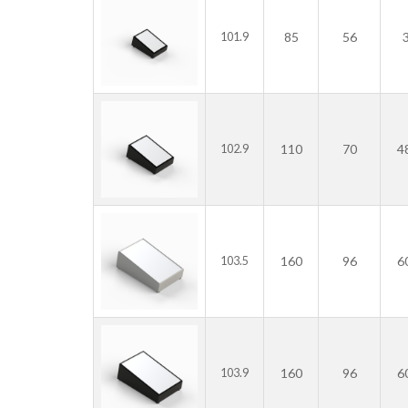
85
56
101.9
110
70
4
102.9
160
96
6
103.5
160
96
6
103.9