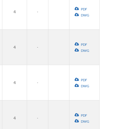
PDF
4
-
DWG
PDF
4
-
DWG
PDF
4
-
DWG
PDF
4
-
DWG