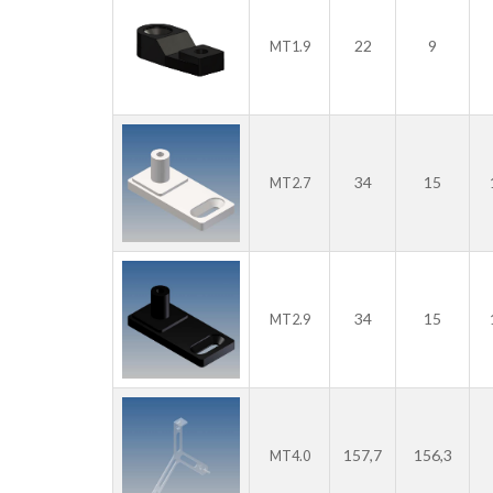
22
9
MT1.9
34
15
MT2.7
34
15
MT2.9
157,7
156,3
MT4.0