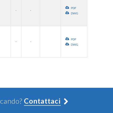
PDF
-
-
DWG
PDF
-
-
DWG
ercando?
Contattaci