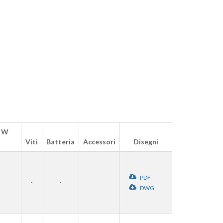
 W
Viti
Batteria
Accessori
Disegni
PDF
-
-
DWG