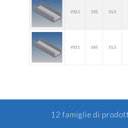
135
51,5
VS2.1
165
51,5
VS3.1
12 famiglie di prodot