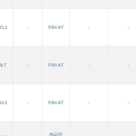
21,2
-
P2H-AT
-
-
8,7
-
P2H-AT
-
-
16,5
-
P2H-AT
-
-
ALLOY