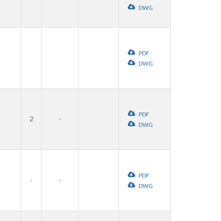
DWG
PDF
DWG
PDF
2
-
DWG
PDF
-
-
DWG