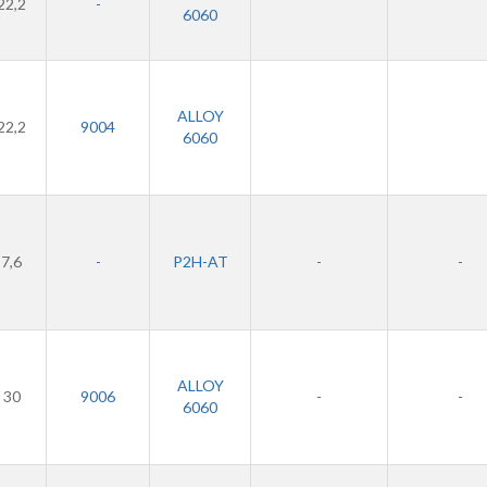
22,2
-
6060
ALLOY
22,2
9004
6060
7,6
-
P2H-AT
-
-
ALLOY
30
9006
-
-
6060