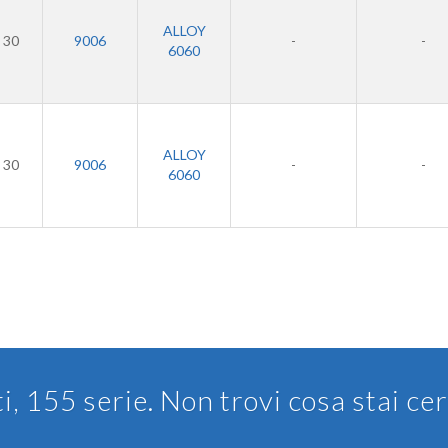
ALLOY
30
9006
-
-
6060
ALLOY
30
9006
-
-
6060
ti, 155 serie. Non trovi cosa stai c