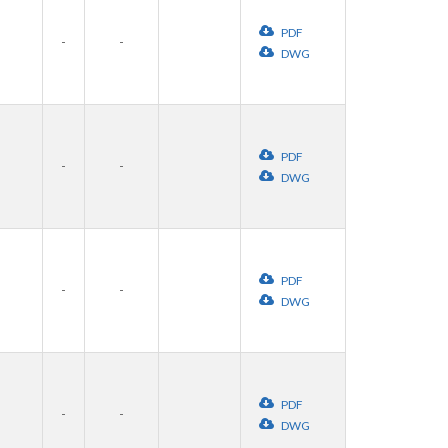
PDF
-
-
DWG
PDF
-
-
DWG
PDF
-
-
DWG
PDF
-
-
DWG