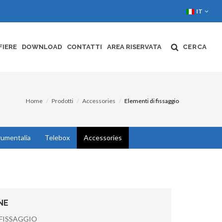
IT
FIERE
DOWNLOAD
CONTATTI
AREA RISERVATA
CERCA
Home
Prodotti
Accessories
Elementi di fissaggio
rumentalia
Telebox
Accessories
NE
 FISSAGGIO