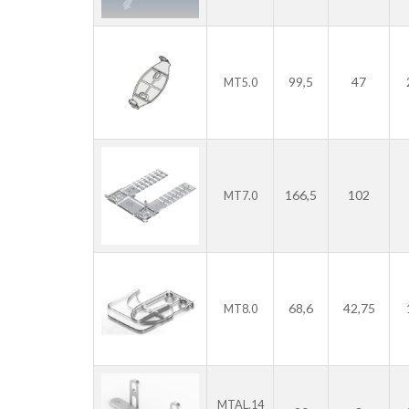
99,5
47
MT5.0
166,5
102
MT7.0
68,6
42,75
MT8.0
MTAL.14