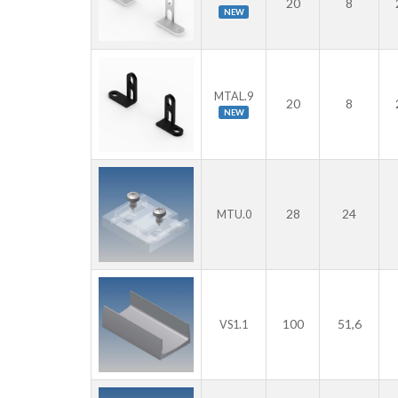
20
8
NEW
MTAL.9
20
8
NEW
28
24
MTU.0
100
51,6
VS1.1