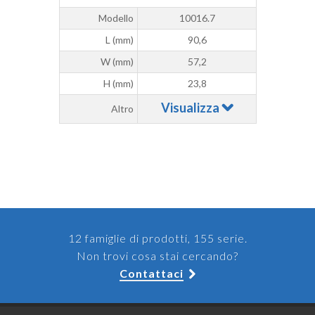
Modello
10016.7
L (mm)
90,6
W (mm)
57,2
H (mm)
23,8
Visualizza
Altro
12 famiglie di prodotti, 155 serie.
Non trovi cosa stai cercando?
Contattaci