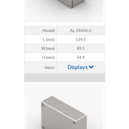
Modell
AL 19XSK.0
L (mm)
139,5
W (mm)
89,1
H (mm)
54,9
Displays
Mehr