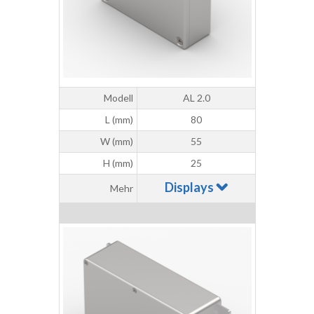
Modell
AL 2.0
L (mm)
80
W (mm)
55
H (mm)
25
Displays
Mehr