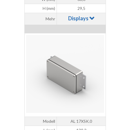
H (mm)
29,5
Displays
Mehr
Modell
AL 17XSK.0