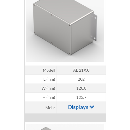
Modell
AL 21X.0
L (mm)
202
W (mm)
120,8
H (mm)
105,7
Displays
Mehr