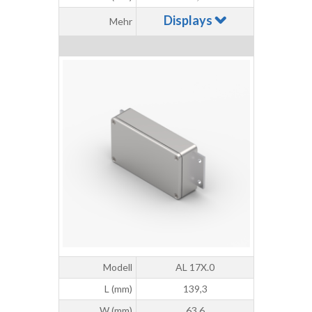
Displays
Mehr
Modell
AL 17X.0
L (mm)
139,3
W (mm)
63,6