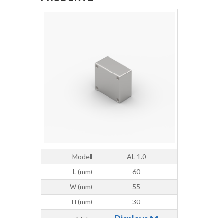
Modell
AL 1.0
L (mm)
60
W (mm)
55
H (mm)
30