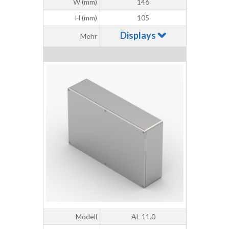
W (mm)
146
H (mm)
105
Displays
Mehr
Modell
AL 11.0