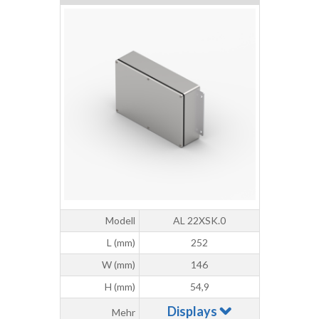
Modell
AL 22XSK.0
L (mm)
252
W (mm)
146
H (mm)
54,9
Displays
Mehr