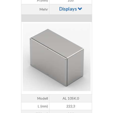
H (mm)
105
Displays
Mehr
Modell
AL 10SK.0
L (mm)
222,3