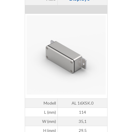
Modell
AL 16XSK.0
L (mm)
114
W (mm)
35,1
H (mm)
29,5