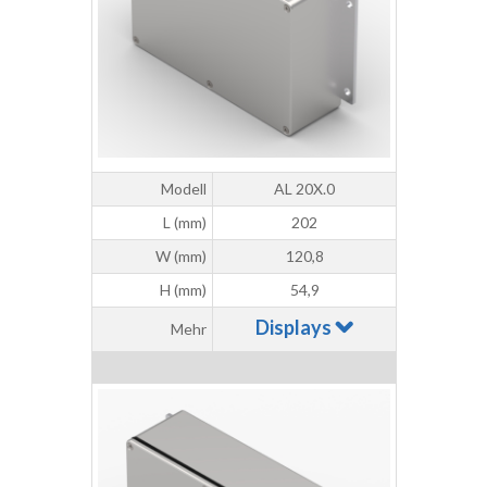
Modell
AL 20X.0
L (mm)
202
W (mm)
120,8
H (mm)
54,9
Displays
Mehr