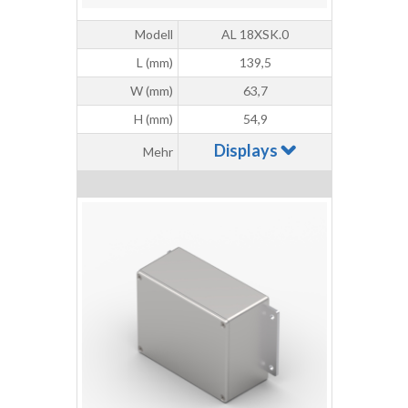
Modell
AL 18XSK.0
L (mm)
139,5
W (mm)
63,7
H (mm)
54,9
Displays
Mehr