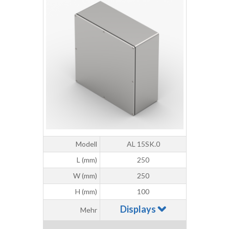
Modell
AL 15SK.0
L (mm)
250
W (mm)
250
H (mm)
100
Displays
Mehr