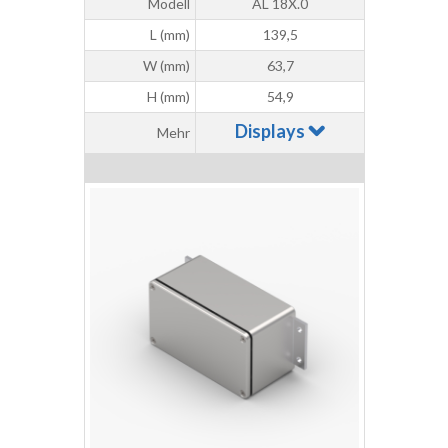
Modell
AL 18X.0
L (mm)
139,5
W (mm)
63,7
H (mm)
54,9
Displays
Mehr