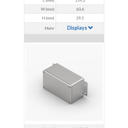
L (mm)
139,3
W (mm)
63,6
H (mm)
29,5
Displays
Mehr