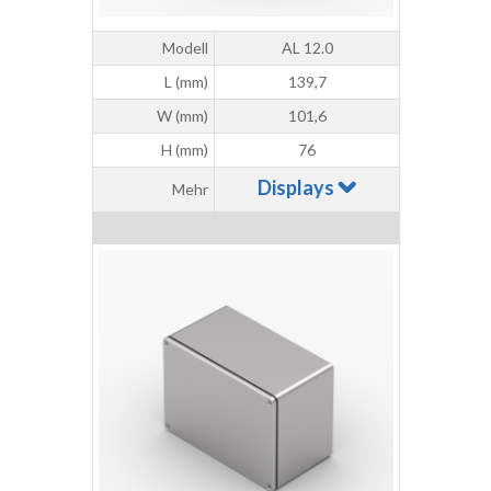
Modell
AL 12.0
L (mm)
139,7
W (mm)
101,6
H (mm)
76
Displays
Mehr