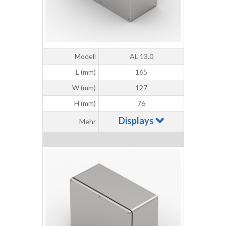
Modell
AL 13.0
L (mm)
165
W (mm)
127
H (mm)
76
Displays
Mehr