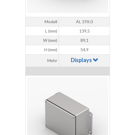
Modell
AL 19X.0
L (mm)
139,5
W (mm)
89,1
H (mm)
54,9
Displays
Mehr