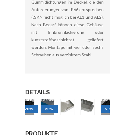
Gummidichtungen im Deckel, die den
Anforderungen von IP66 entsprechen
(„SK“- nicht möglich bei AL1 und AL2).
Nach Bedarf können diese Gehäuse
mit Einbrennlackierung oder
kunststoffbeschichtet geliefert
werden. Montage mit vier oder sechs
Schrauben aus verzinktem Stahl.
DETAILS
CNC-
Verschiedene
CNC-
Verschiedene
Bearbeitung
Farben
Bearbeitung
Farben
VIEW
VIEW
VIEW
VIEW
PRODUKTE