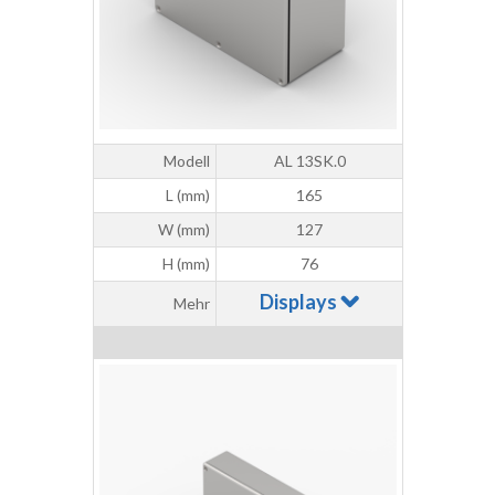
Modell
AL 13SK.0
L (mm)
165
W (mm)
127
H (mm)
76
Displays
Mehr