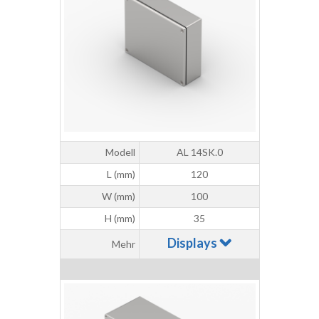
Modell
AL 14SK.0
L (mm)
120
W (mm)
100
H (mm)
35
Displays
Mehr