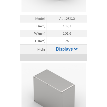
Modell
AL 12SK.0
L (mm)
139,7
W (mm)
101,6
H (mm)
76
Displays
Mehr