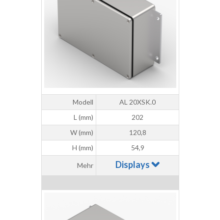
Modell
AL 20XSK.0
L (mm)
202
W (mm)
120,8
H (mm)
54,9
Displays
Mehr