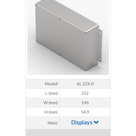
Modell
AL 22X.0
L (mm)
252
W (mm)
146
H (mm)
54,9
Displays
Mehr