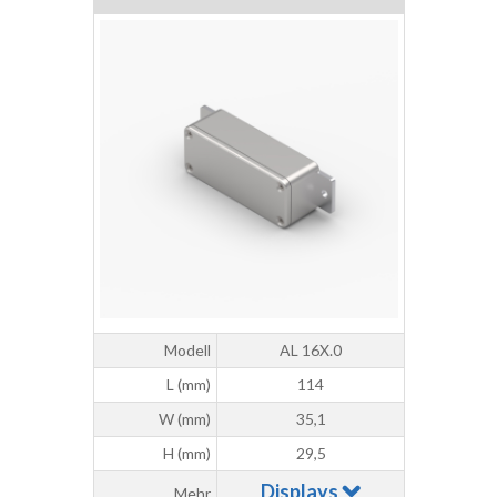
Modell
AL 16X.0
L (mm)
114
W (mm)
35,1
H (mm)
29,5
Displays
Mehr