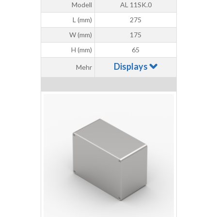
Modell
AL 11SK.0
L (mm)
275
W (mm)
175
H (mm)
65
Displays
Mehr