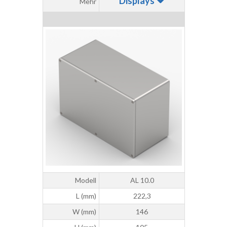
Displays
Mehr
Modell
AL 10.0
L (mm)
222,3
W (mm)
146