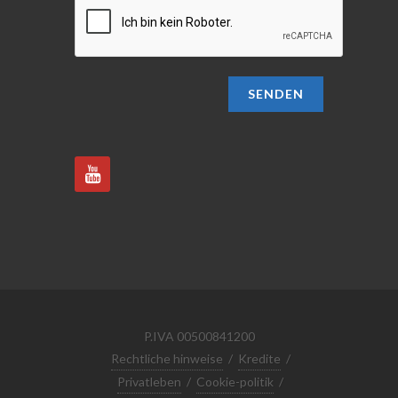
SENDEN
P.IVA 00500841200
Rechtliche hinweise
/
Kredite
/
Privatleben
/
Cookie-politik
/