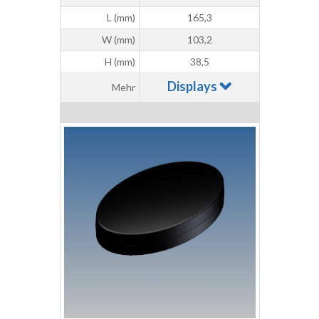
L (mm)
165,3
W (mm)
103,2
H (mm)
38,5
Displays
Mehr