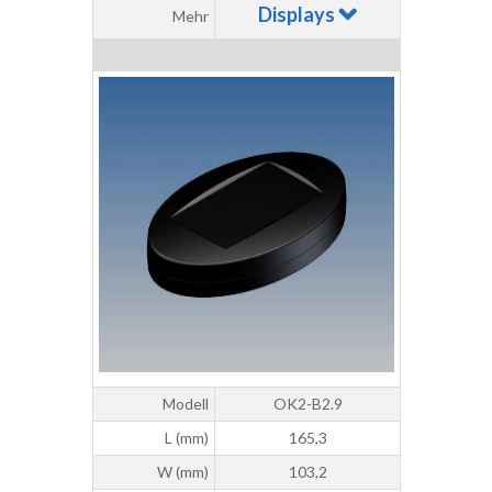
Displays
Mehr
Modell
OK2-B2.9
L (mm)
165,3
W (mm)
103,2