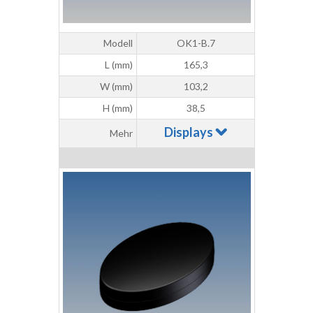
Modell
OK1-B.7
L (mm)
165,3
W (mm)
103,2
H (mm)
38,5
Displays
Mehr