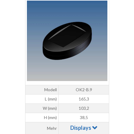
Modell
OK2-B.9
L (mm)
165,3
W (mm)
103,2
H (mm)
38,5
Displays
Mehr