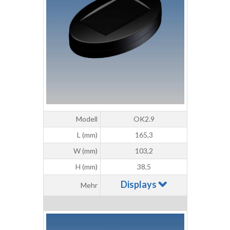
Modell
OK2.9
L (mm)
165,3
W (mm)
103,2
H (mm)
38,5
Displays
Mehr