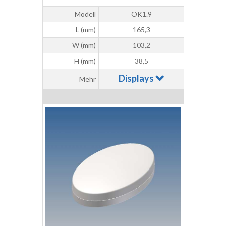
Modell
OK1.9
L (mm)
165,3
W (mm)
103,2
H (mm)
38,5
Displays
Mehr