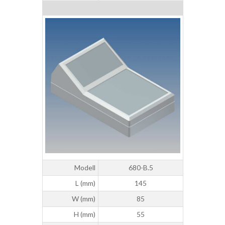
Modell
680-B.5
L (mm)
145
W (mm)
85
H (mm)
55