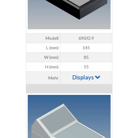
Modell
690/D.9
L (mm)
145
W (mm)
85
H (mm)
55
Displays
Mehr