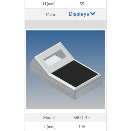
H (mm)
55
Displays
Mehr
Modell
680D-B.5
L (mm)
145