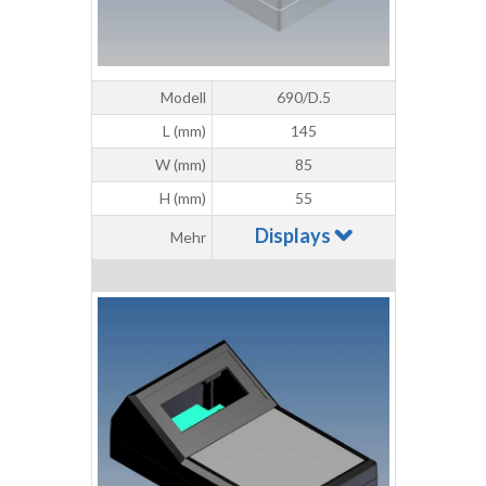
Modell
690/D.5
L (mm)
145
W (mm)
85
H (mm)
55
Displays
Mehr