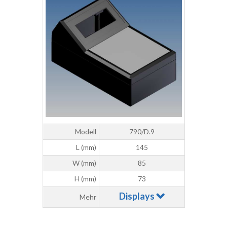
Modell
790/D.9
L (mm)
145
W (mm)
85
H (mm)
73
Displays
Mehr