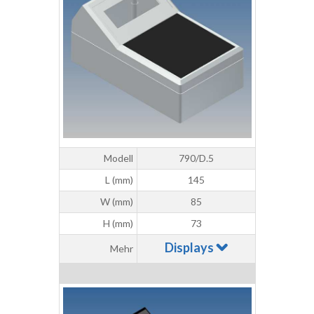
Modell
790/D.5
L (mm)
145
W (mm)
85
H (mm)
73
Displays
Mehr