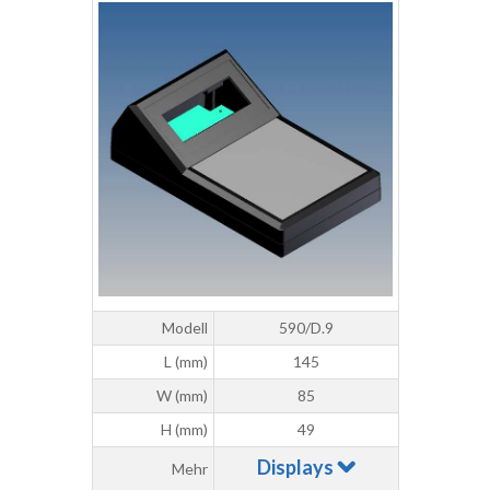
Modell
590/D.9
L (mm)
145
W (mm)
85
H (mm)
49
Displays
Mehr