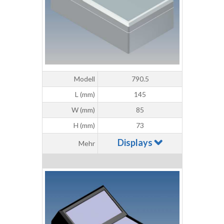
Modell
790.5
L (mm)
145
W (mm)
85
H (mm)
73
Displays
Mehr