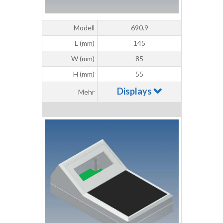
Modell
690.9
L (mm)
145
W (mm)
85
H (mm)
55
Displays
Mehr