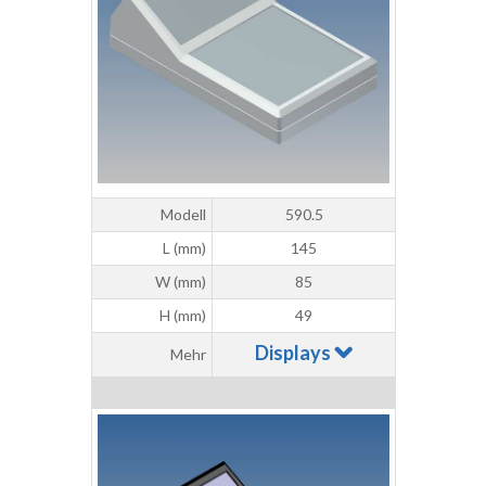
Modell
590.5
L (mm)
145
W (mm)
85
H (mm)
49
Displays
Mehr