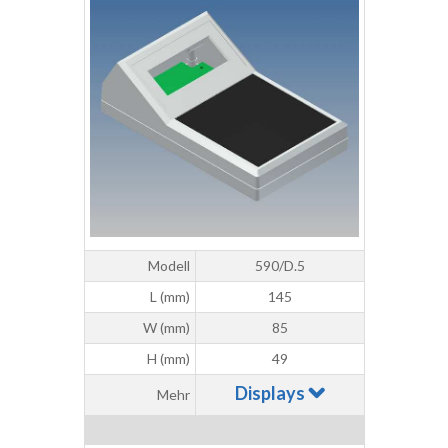
Modell
590/D.5
L (mm)
145
W (mm)
85
H (mm)
49
Displays
Mehr