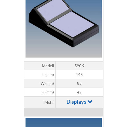
Modell
590.9
L (mm)
145
W (mm)
85
H (mm)
49
Displays
Mehr