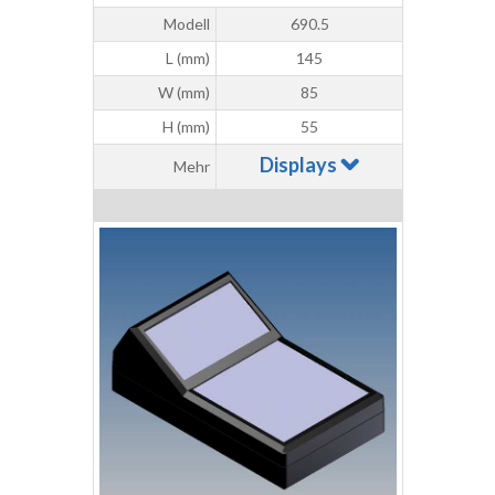
Modell
690.5
L (mm)
145
W (mm)
85
H (mm)
55
Displays
Mehr