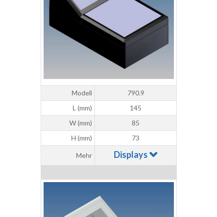
Modell
790.9
L (mm)
145
W (mm)
85
H (mm)
73
Displays
Mehr