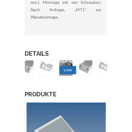
mm.). Montage mit vier Schrauben.
Nach Anfrage, „MT1“ zur
Wandmontage.
DETAILS
CNC-
CNC-
CNC-
Bearbeitung
Bearbeitung
Bearbe
VIEW
VIEW
VIEW
PRODUKTE