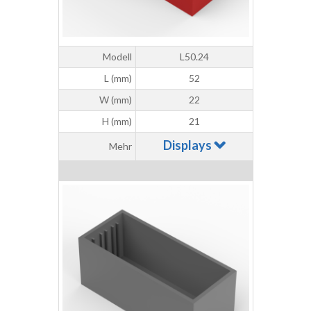
Modell
L50.24
L (mm)
52
W (mm)
22
H (mm)
21
Displays
Mehr