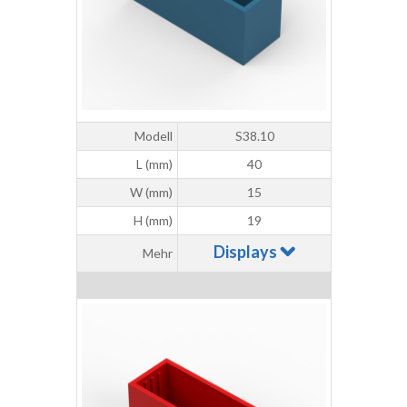
Modell
S38.10
L (mm)
40
W (mm)
15
H (mm)
19
Displays
Mehr