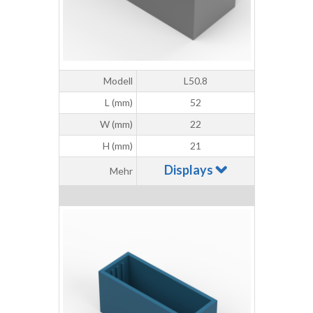
Modell
L50.8
L (mm)
52
W (mm)
22
H (mm)
21
Displays
Mehr