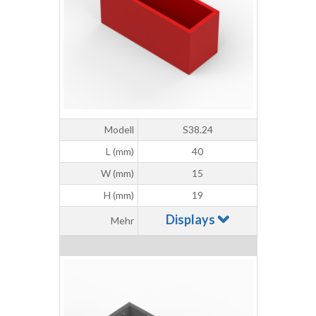
Modell
S38.24
L (mm)
40
W (mm)
15
H (mm)
19
Displays
Mehr