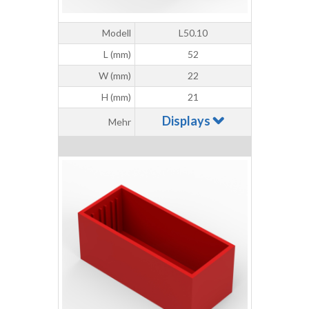
Modell
L50.10
L (mm)
52
W (mm)
22
H (mm)
21
Displays
Mehr