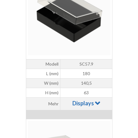
Modell
SC57.9
L (mm)
180
W (mm)
140,5
H (mm)
63
Displays
Mehr