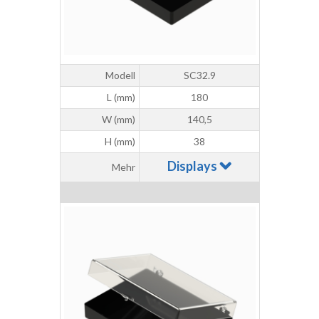
Modell
SC32.9
L (mm)
180
W (mm)
140,5
H (mm)
38
Displays
Mehr