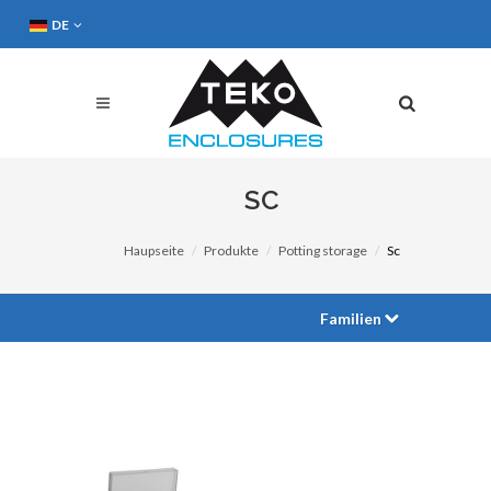
DE
SC
Haupseite
Produkte
Potting storage
Sc
Familien