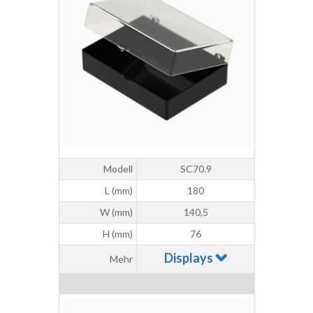
Modell
SC70.9
L (mm)
180
W (mm)
140,5
H (mm)
76
Displays
Mehr