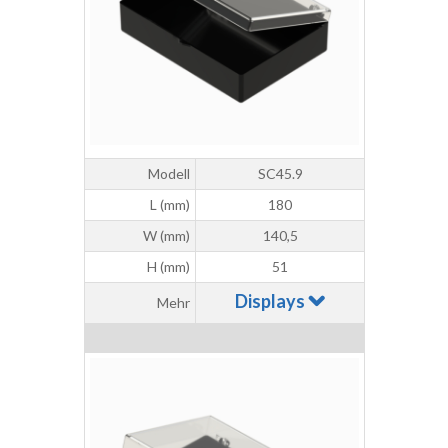
Modell
SC45.9
L (mm)
180
W (mm)
140,5
H (mm)
51
Displays
Mehr