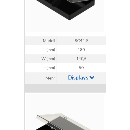
Modell
SC44.9
L (mm)
180
W (mm)
140,5
H (mm)
50
Displays
Mehr