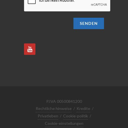
SENDEN
P.IVA 00500841200
Rechtliche hinweise
/
Kredite
/
Privatleben
/
Cookie-politik
/
Cookie-einstellungen