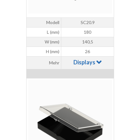
Modell
SC20.9
L (mm)
180
W (mm)
140,5
H (mm)
26
Displays
Mehr