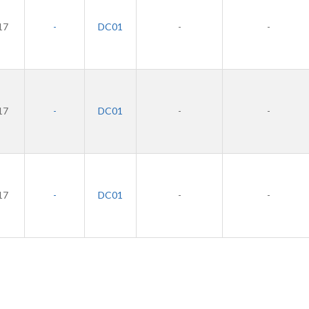
17
-
DC01
-
-
17
-
DC01
-
-
17
-
DC01
-
-