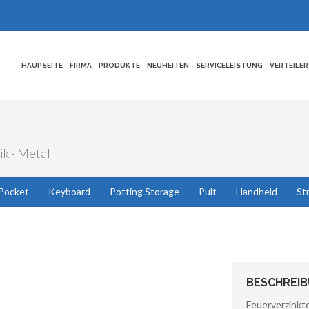
HAUPSEITE
FIRMA
PRODUKTE
NEUHEITEN
SERVICELEISTUNG
VERTEILER
ik - Metall
Pocket
Keyboard
Potting Storage
Pult
Handheld
St
BESCHREI
Feuerverzi