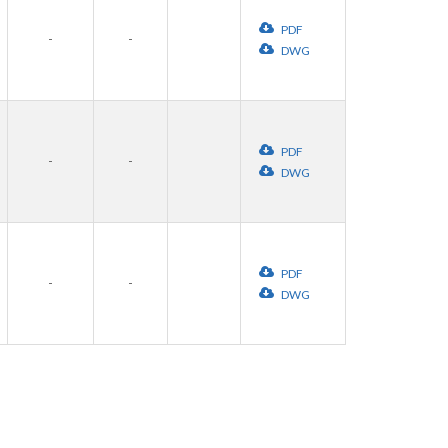
PDF
-
-
DWG
PDF
-
-
DWG
PDF
-
-
DWG