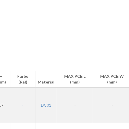
H
Farbe
MAX PCB L
MAX PCB W
mm)
(Ral)
Material
(mm)
(mm)
17
-
DC01
-
-