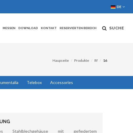
DE
SUCHE
MESSEN
DOWNLOAD
KONTAKT
RESERVIERTEN BEREICH
Haupseite
Produkte
Rf
16
rumentalia
Telebox
Accessories
BUNG
nktes Stahlblechgehäuse mit gefiedertem