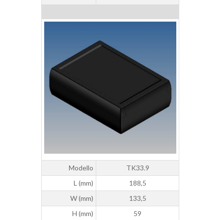
Modello
TK33.9
L (mm)
188,5
W (mm)
133,5
H (mm)
59