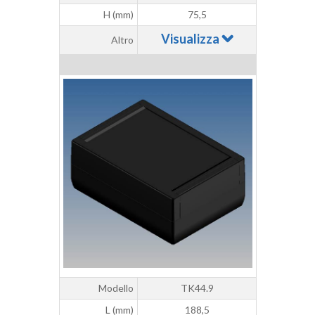
H (mm)
75,5
Visualizza
Altro
Modello
TK44.9
L (mm)
188,5