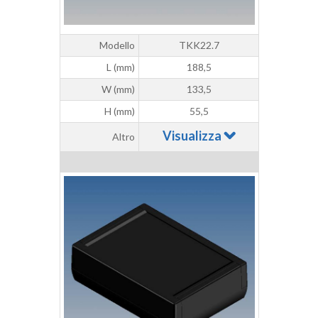
Modello
TKK22.7
L (mm)
188,5
W (mm)
133,5
H (mm)
55,5
Visualizza
Altro