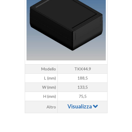
Modello
TKK44.9
L (mm)
188,5
W (mm)
133,5
H (mm)
75,5
Visualizza
Altro