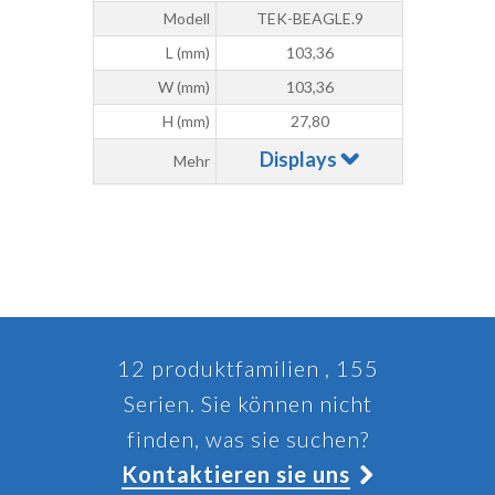
Modell
TEK-BEAGLE.9
L (mm)
103,36
W (mm)
103,36
H (mm)
27,80
Displays
Mehr
12 produktfamilien , 155
Serien. Sie können nicht
finden, was sie suchen?
Kontaktieren sie uns