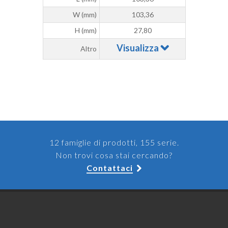
W (mm)
103,36
H (mm)
27,80
Visualizza
Altro
12 famiglie di prodotti, 155 serie.
Non trovi cosa stai cercando?
Contattaci