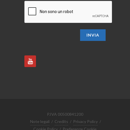
INVIA
P.IVA 00500841200
Note legali
/
Credits
/
Privacy Policy
/
Cookie Policy
/
Preferenze Cookie