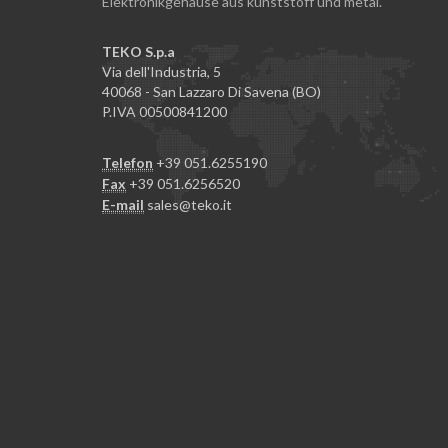
Elektronikgehäuse aus kunststoff und metal.
TEKO S.p.a
Via dell'Industria, 5
40068 - San Lazzaro Di Savena (BO)
P.IVA 00500841200
Telefon
+39 051.6255190
Fax
+39 051.6256520
E-mail
sales@teko.it