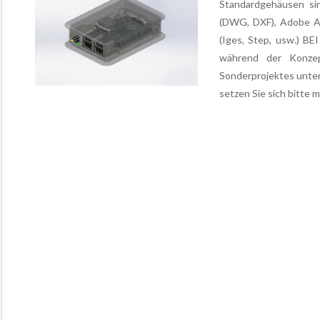
Standardgehäusen si
(DWG, DXF), Adobe Ac
(Iges, Step, usw.) B
während der Konzep
Sonderprojektes unte
setzen Sie sich bitte 