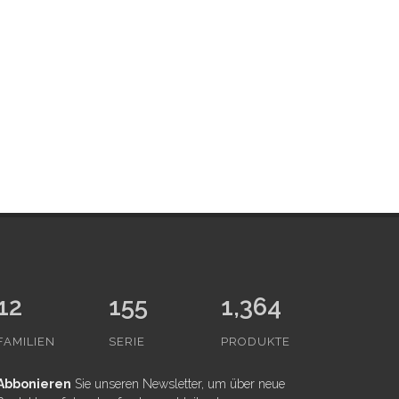
12
155
1,364
FAMILIEN
SERIE
PRODUKTE
Abbonieren
Sie unseren Newsletter, um über neue