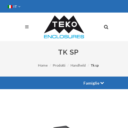
IT
TK SP
Home
Prodotti
Handheld
Tk sp
Famiglie