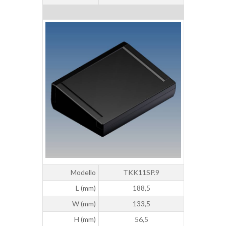
Modello
TKK11SP.9
L (mm)
188,5
W (mm)
133,5
H (mm)
56,5