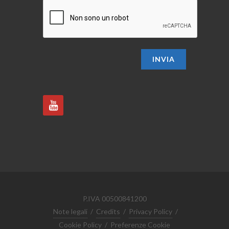
INVIA
P.IVA 00500841200
Note legali
/
Credits
/
Privacy Policy
/
Cookie Policy
/
Preferenze Cookie