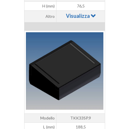
H (mm)
76,5
Visualizza
Altro
Modello
TKK33SP.9
L (mm)
188,5