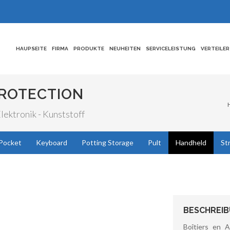
HAUPSEITE
FIRMA
PRODUKTE
NEUHEITEN
SERVICELEISTUNG
VERTEILER
PROTECTION
ektronik - Kunststoff
Pocket
Keyboard
Potting Storage
Pult
Handheld
St
BESCHREI
Boîtiers en 