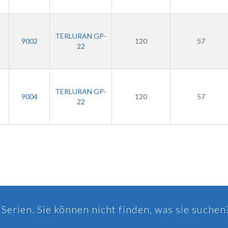
TERLURAN GP-
9002
120
57
22
TERLURAN GP-
9004
120
57
22
Serien. Sie können nicht finden, was sie suchen