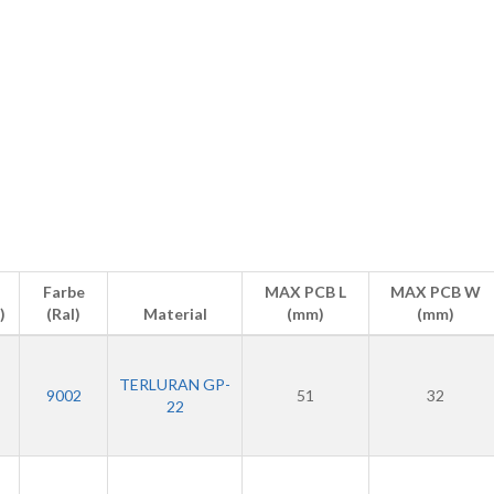
Farbe
MAX PCB L
MAX PCB W
)
(Ral)
Material
(mm)
(mm)
TERLURAN GP-
9002
51
32
22