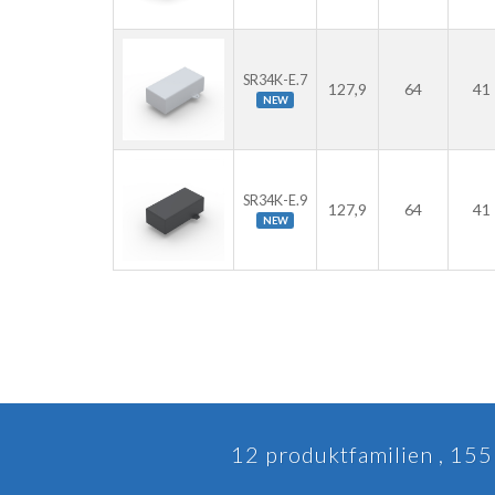
SR34K-E.7
127,9
64
41
NEW
SR34K-E.9
127,9
64
41
NEW
12 produktfamilien , 155 