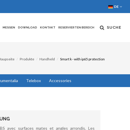
DE
SUCHE
MESSEN
DOWNLOAD
KONTAKT
RESERVIERTEN BEREICH
Haupseite
Produkte
Handheld
Smart k - with ip65 protection
rumentalia
Telebox
Accessories
BUNG
ABS avec surfaces mates et angles arrondis. Les