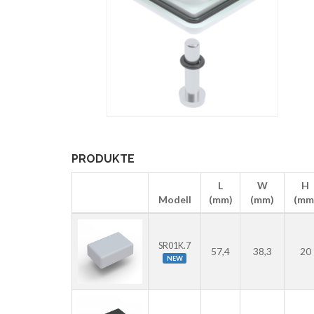
PRODUKTE
L
W
H
Modell
(mm)
(mm)
(mm
SR01K.7
57,4
38,3
20
NEW