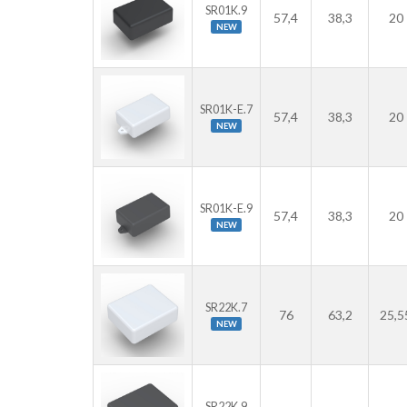
SR01K.9
57,4
38,3
20
NEW
SR01K-E.7
57,4
38,3
20
NEW
SR01K-E.9
57,4
38,3
20
NEW
SR22K.7
76
63,2
25,5
NEW
SR22K.9