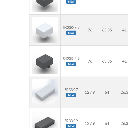
NEW
SR23K-E.7
76
63,35
41
NEW
SR23K-E.9
76
63,35
41
NEW
SR33K.7
127,9
64
26,
NEW
SR33K.9
127,9
64
26,
NEW