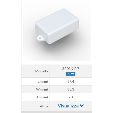
SR01K-E.7
Modello
NEW
L (mm)
57,4
W (mm)
38,3
H (mm)
20
Visualizza
Altro