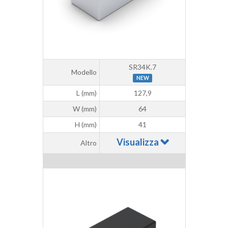
SR34K.7
Modello
NEW
L (mm)
127,9
W (mm)
64
H (mm)
41
Visualizza
Altro