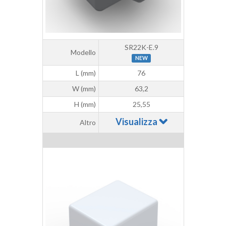
SR22K-E.9
Modello
NEW
L (mm)
76
W (mm)
63,2
H (mm)
25,55
Visualizza
Altro