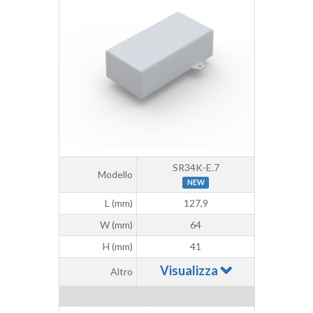
SR34K-E.7
Modello
NEW
L (mm)
127,9
W (mm)
64
H (mm)
41
Visualizza
Altro