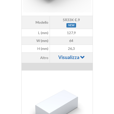
SR33K-E.9
Modello
NEW
L (mm)
127,9
W (mm)
64
H (mm)
26,3
Visualizza
Altro