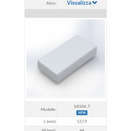
Visualizza
Altro
SR33K.7
Modello
NEW
L (mm)
127,9
W (mm)
64