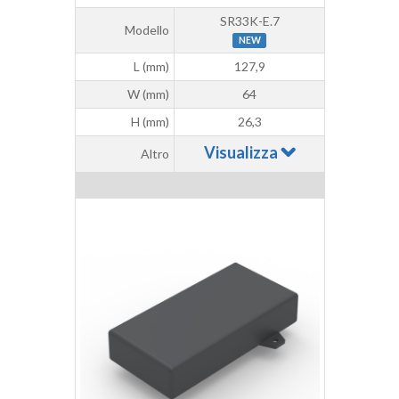
SR33K-E.7
Modello
NEW
L (mm)
127,9
W (mm)
64
H (mm)
26,3
Visualizza
Altro