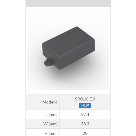
SR01K-E.9
Modello
NEW
L (mm)
57,4
W (mm)
38,3
H (mm)
20