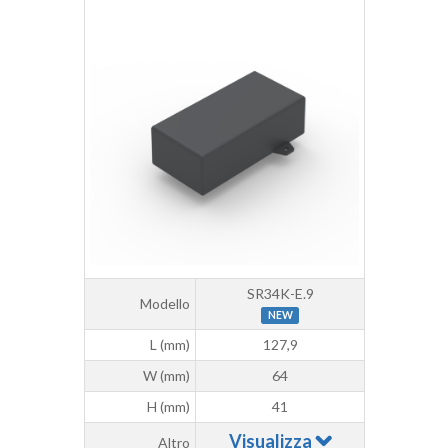
SR34K-E.9
Modello
NEW
L (mm)
127,9
W (mm)
64
H (mm)
41
Visualizza
Altro